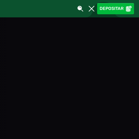
DEPOSITAR