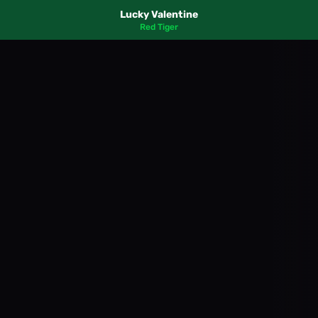
Lucky Valentine
Red Tiger