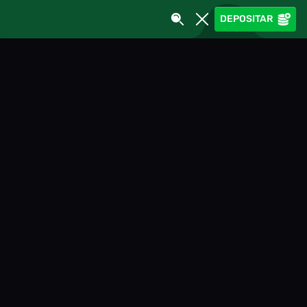
DEPOSITAR