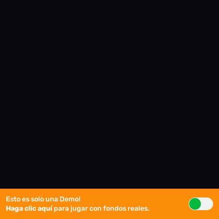
Esto es solo una Demo!
Haga clic aquí
para jugar con fondos reales.