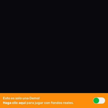
Esto es solo una Demo!
Haga clic aquí
para jugar con fondos reales.