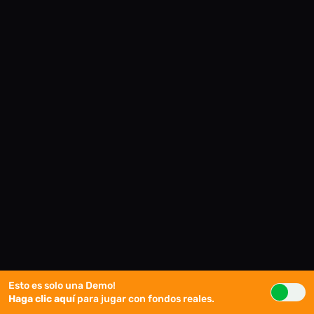
Esto es solo una Demo!
Haga clic aquí
para jugar con fondos reales.