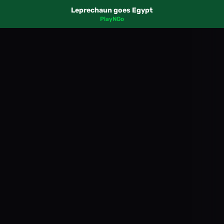
Leprechaun goes Egypt
PlayNGo