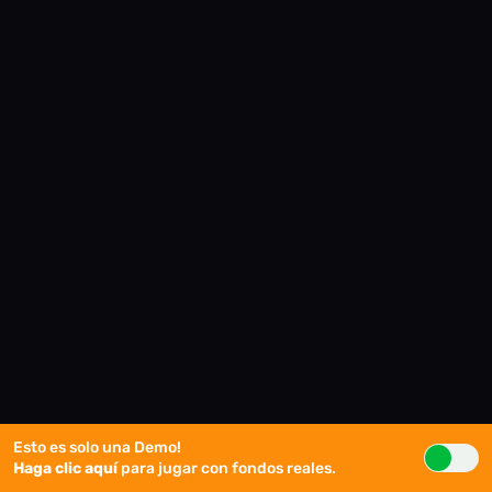
Esto es solo una Demo!
Haga clic aquí
para jugar con fondos reales.