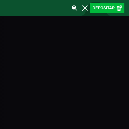
DEPOSITAR