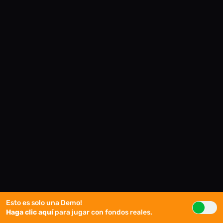
Esto es solo una Demo!
Haga clic aquí
para jugar con fondos reales.