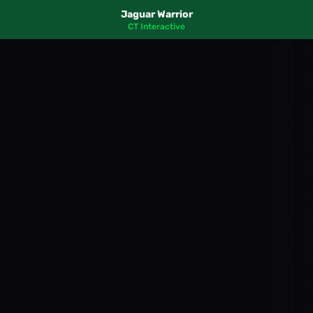
Jaguar Warrior
CT Interactive