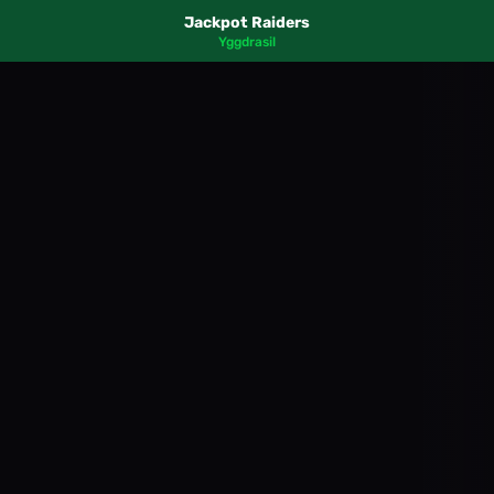
Jackpot Raiders
Yggdrasil