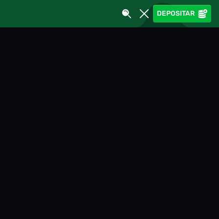
DEPOSITAR