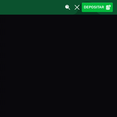
DEPOSITAR