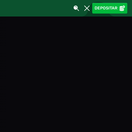
DEPOSITAR