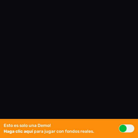
Esto es solo una Demo!
Haga clic aquí
para jugar con fondos reales.