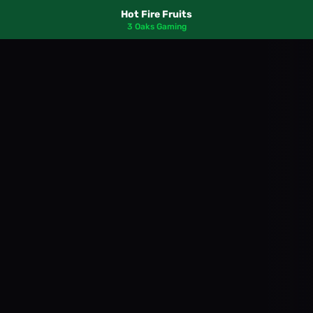
Hot Fire Fruits
3 Oaks Gaming