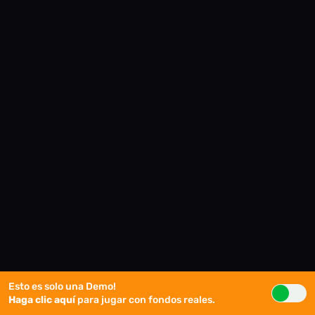
Esto es solo una Demo!
Haga clic aquí
para jugar con fondos reales.