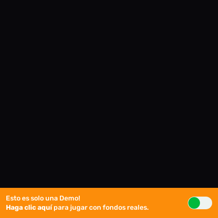
Esto es solo una Demo!
Haga clic aquí
para jugar con fondos reales.