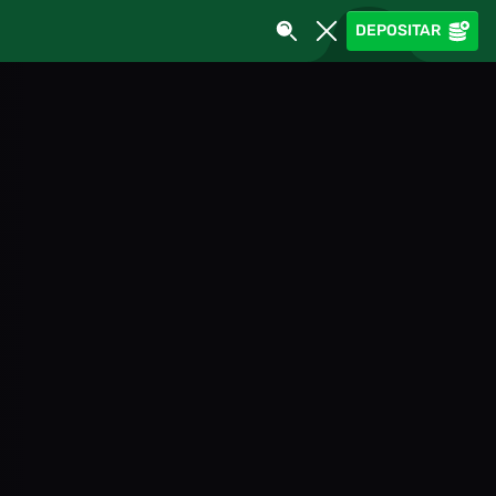
DEPOSITAR