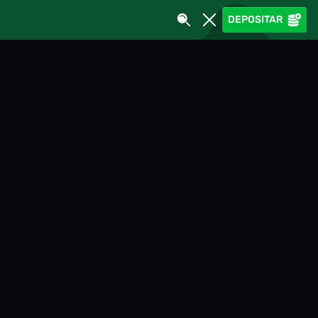
DEPOSITAR