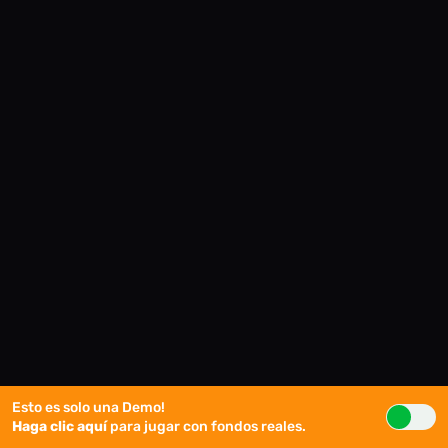
Esto es solo una Demo!
Haga clic aquí
para jugar con fondos reales.