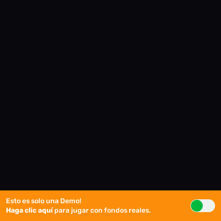
Esto es solo una Demo!
Haga clic aquí
para jugar con fondos reales.