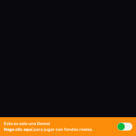
Esto es solo una Demo!
Haga clic aquí
para jugar con fondos reales.