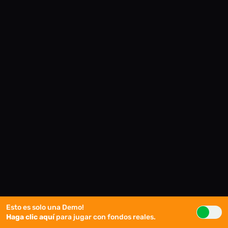
Esto es solo una Demo!
Haga clic aquí
para jugar con fondos reales.