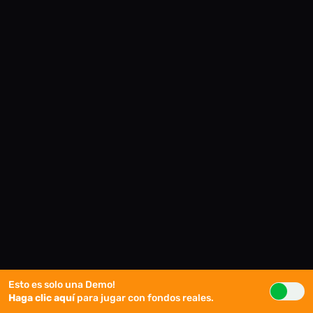
Esto es solo una Demo!
Haga clic aquí
para jugar con fondos reales.