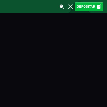
DEPOSITAR