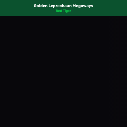
Golden Leprechaun Megaways
Red Tiger