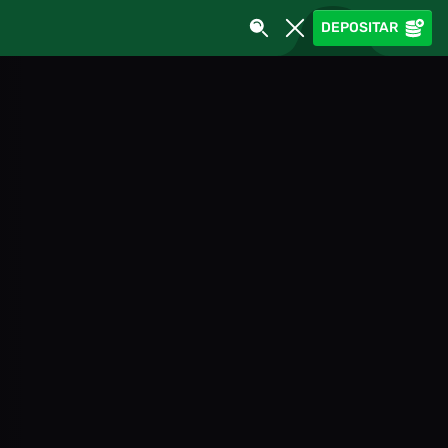
DEPOSITAR