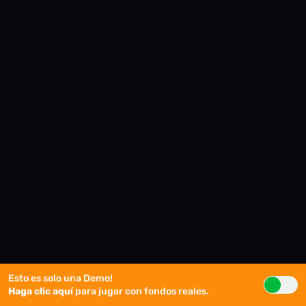
Esto es solo una Demo!
Haga clic aquí
para jugar con fondos reales.