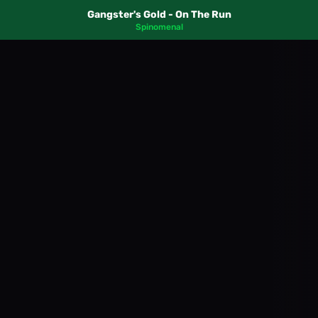
Gangster's Gold - On The Run
Spinomenal