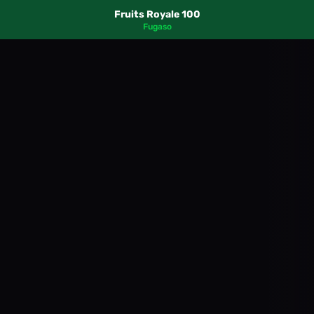
Fruits Royale 100
Fugaso