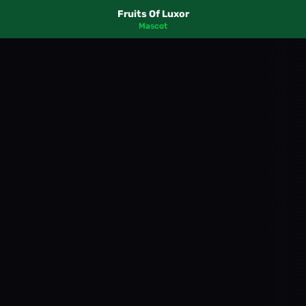
Fruits Of Luxor
Mascot