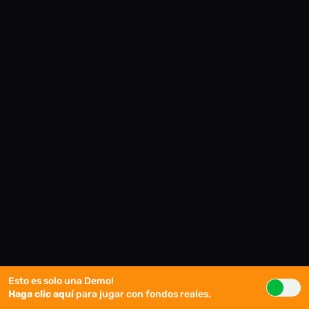
Esto es solo una Demo!
Haga clic aquí
para jugar con fondos reales.