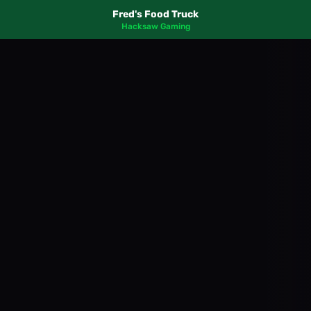
Fred's Food Truck
Hacksaw Gaming