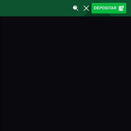
DEPOSITAR