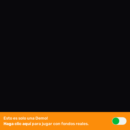
Esto es solo una Demo!
Haga clic aquí
para jugar con fondos reales.