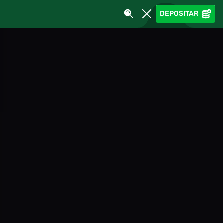
DEPOSITAR