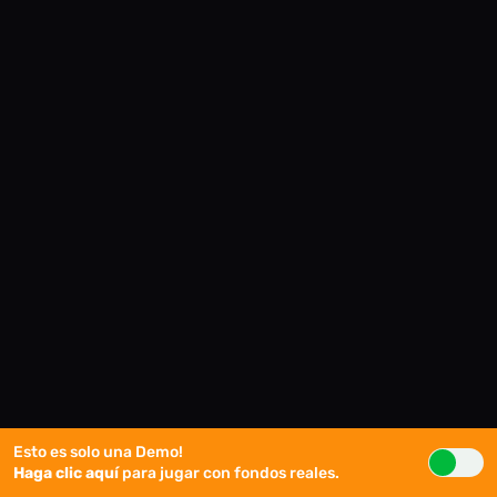
Esto es solo una Demo!
Haga clic aquí
para jugar con fondos reales.