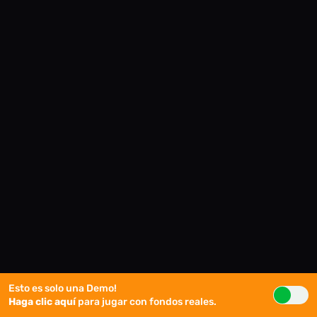
Esto es solo una Demo!
Haga clic aquí
para jugar con fondos reales.