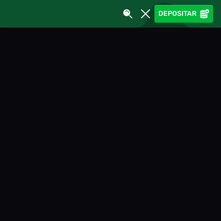
DEPOSITAR