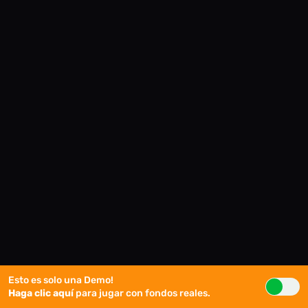
Esto es solo una Demo!
Haga clic aquí
para jugar con fondos reales.