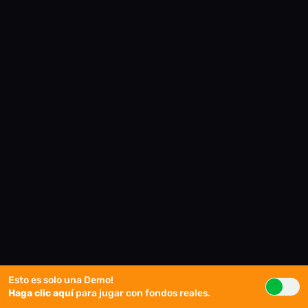
Esto es solo una Demo!
Haga clic aquí
para jugar con fondos reales.