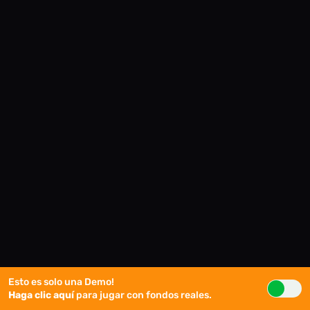
Esto es solo una Demo!
Casino Online
/
Juegos de Casino
/
Slots Online
Haga clic aquí
para jugar con fondos reales.
/
Extra Chilli