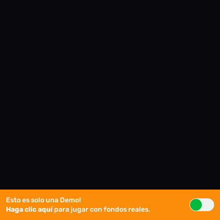
Esto es solo una Demo!
Haga clic aquí
para jugar con fondos reales.