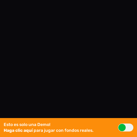
Esto es solo una Demo!
Haga clic aquí
para jugar con fondos reales.