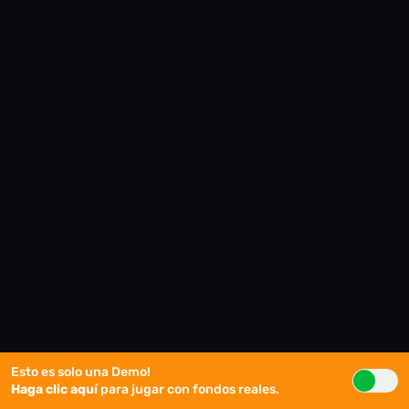
Esto es solo una Demo!
Haga clic aquí
para jugar con fondos reales.