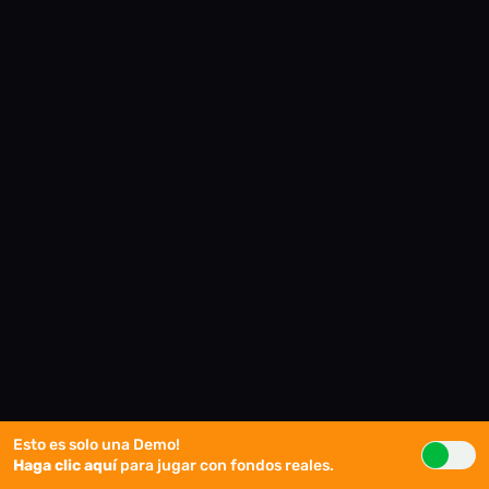
Esto es solo una Demo!
Haga clic aquí
para jugar con fondos reales.