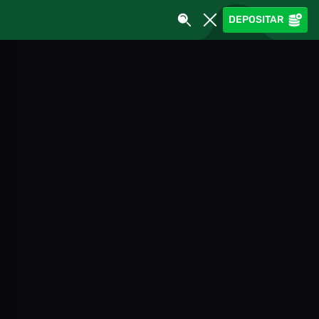
DEPOSITAR