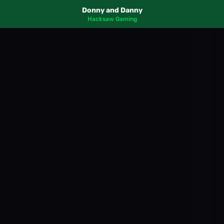
Donny and Danny
Hacksaw Gaming