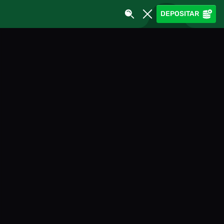
DEPOSITAR