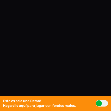
Esto es solo una Demo!
Haga clic aquí
para jugar con fondos reales.