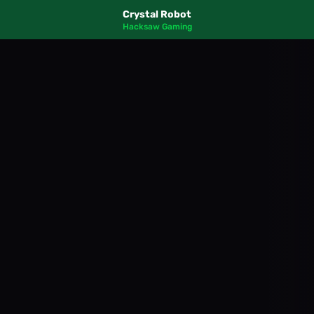
Crystal Robot
Hacksaw Gaming