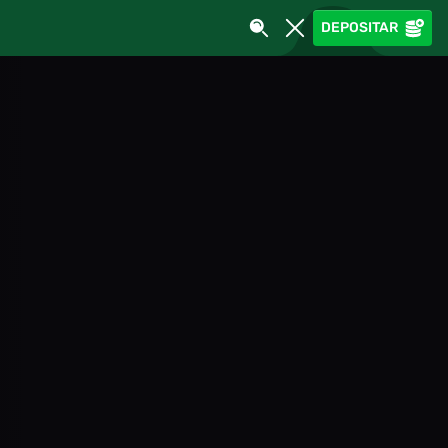
DEPOSITAR