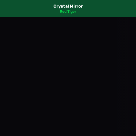
Crystal Mirror
Red Tiger