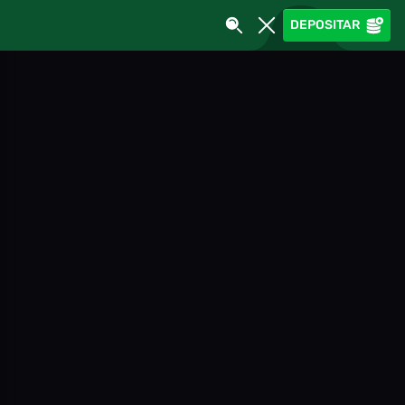
DEPOSITAR