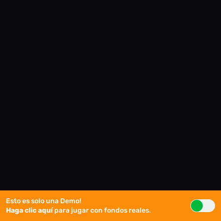
Esto es solo una Demo!
Haga clic aquí
para jugar con fondos reales.